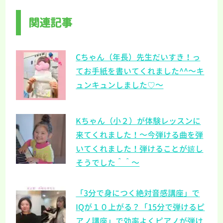
関連記事
Cちゃん（年長）先生だいすき！っ
てお手紙を書いてくれました^^～キ
ュンキュンしました♡～
Kちゃん（小２）が体験レッスンに
来てくれました！～今弾ける曲を弾
いてくれました！弾けることが嬉し
そうでした＾＾～
「3分で身につく絶対音感講座」で
IQが１０上がる？「15分で弾けるピ
アノ講座」で効率よくピアノが弾け