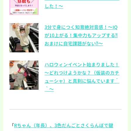
した！～
3分で身につく知育絶対音感！～IQ
が10上がる！集中力もアップする⁈
おまけに自宅課題がない⁈～
ハロウィンイベント始まりました！
～どれつけようかな？（仮装のカチ
ューシャ）と真剣に悩んでいます＾
＾～
「
Rちゃん（年長）、3色だんごとさくらんぼで鍵