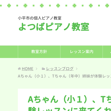
小平市の個人ピアノ教室
よつばピアノ教室
教室方針
レッスン案内
HOME
レッスンブログ
Aちゃん（小１）、Tちゃん（年中）姉妹が体験レッ
Aちゃん（小１）、T