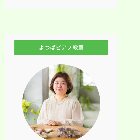
よつばピアノ教室