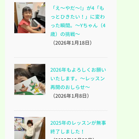
「え～やだ～!」が4「も
っとひきたい！」に変わ
った瞬間。～Yちゃん（4
歳）の挑戦～
（2026年1月18日）
2026年もよろしくお願い
いたします。～レッスン
再開のおしらせ～
（2026年1月8日）
2025年のレッスンが無事
終了しました！