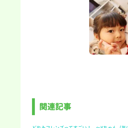
関連記事
どれみフレンズってすごい！ ～Yちゃん（年