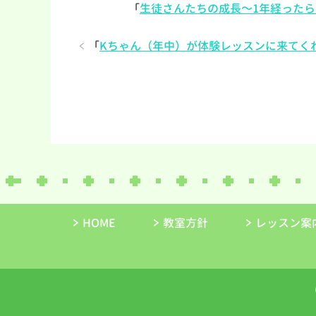
「
生徒さんたちの成長～1年経った
「
Kちゃん（年中）が体験レッスンに来てく
HOME
教室方針
レッスン案