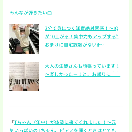
みんなが弾きたい曲
3分で身につく知育絶対音感！～IQ
が10上がる！集中力もアップする⁈
おまけに自宅課題がない⁈～
大人の生徒さんも頑張っています！
～楽しかったー！と、お帰りに＾＾
「
Tちゃん（年中）が体験に来てくれました！～元
気いっぱいのTちゃん、ピアノを弾くときはとても