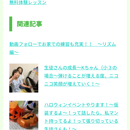
無料体験レッスン
関連記事
動画フォローでお家での練習も充実！！ ～リズム
編～
生徒さんの成長～Kちゃん（小３の
場合～弾けることが増える度、ニコ
ニコ笑顔が増えていく！～
ハロウィンイベントやります！～仮
装するよ～！って話したら、私マン
ト持ってるよ！って張り切っている
生徒さんも！～