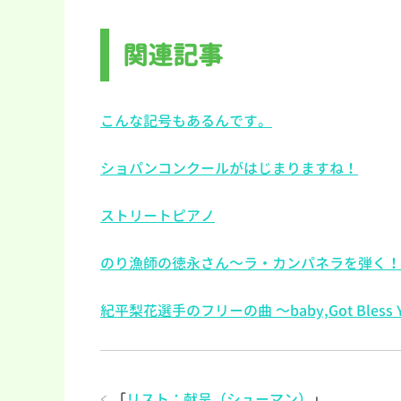
関連記事
こんな記号もあるんです。
ショパンコンクールがはじまりますね！
ストリートピアノ
のり漁師の徳永さん～ラ・カンパネラを弾く！
紀平梨花選手のフリーの曲 ～baby,Got Bless Y
「
リスト：献呈（シューマン）
」