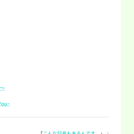
～
ou~
「
こんな記号もあるんです。
」